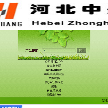
公司簡(jiǎn)介
秦皇島新聞
服務(wù)項目
鎖具常識與防盜
保潔設備
聯(lián)系我們
健康
秦皇島旅游
熱點(diǎn)
新版本正