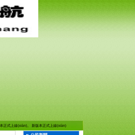
式上線(xiàn)。
新版本正式上線(xiàn)