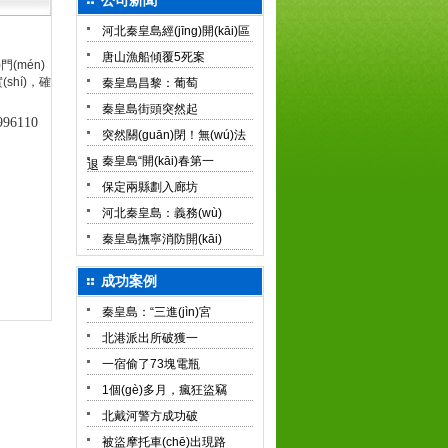
公司新聞
河北秦皇島經(jīng)開(kāi)區
唐山漁船傾覆5死案
門(mén)
í)，確
秦皇島昌黎：葡萄
秦皇島街頭突然起
996110
突然關(guān)閉！無(wú)法
秦皇島“開(kāi)春第一
退
保定兩縣劃入廊坊
河北秦皇島：義務(wù)
秦皇島撫寧消防開(kāi)
成功案例
秦皇島：“三進(jìn)宮
北港派出所破獲一
一宿偷了73塊電瓶
1個(gè)多月，瘋狂盜竊
北戴河警方成功破
被盜摩托車(chē)出現路