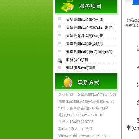
秦皇島開(kāi)鎖公司電
缺陷產(
份有限公司
秦皇島開(kāi)汽車(chē)鎖電
秦皇島海港區開(kāi)鎖
秦皇島開(kāi)鎖換鎖芯
秦皇島開(kāi)發(fā)區開(kāi)
服務(wù)項目
鎖
測試服務(wù)項目
版權所有：秦皇島開(kāi)發(fā)區鎖
鎖開(kāi)開(kāi)鎖家政服務(wù)部
地址：秦皇島市開(kāi)發(fā)區
電話(huà)：0335-8678110
手機：13483378707
車(ch
聯(lián)系人：白先生
網(wǎng)址：wyanniesze.com