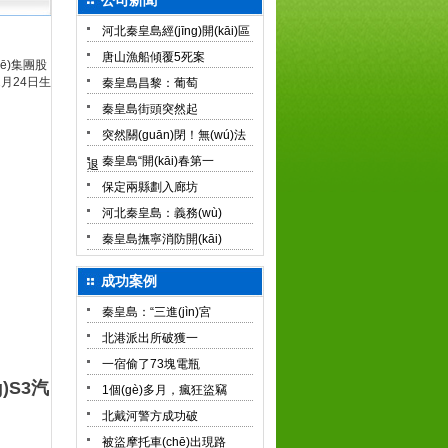
公司新聞
河北秦皇島經(jīng)開(kāi)區
唐山漁船傾覆5死案
ē)集團股
12月24日生
秦皇島昌黎：葡萄
秦皇島街頭突然起
突然關(guān)閉！無(wú)法
秦皇島“開(kāi)春第一
退
保定兩縣劃入廊坊
河北秦皇島：義務(wù)
秦皇島撫寧消防開(kāi)
成功案例
秦皇島：“三進(jìn)宮
北港派出所破獲一
一宿偷了73塊電瓶
)S3汽
1個(gè)多月，瘋狂盜竊
北戴河警方成功破
被盜摩托車(chē)出現路