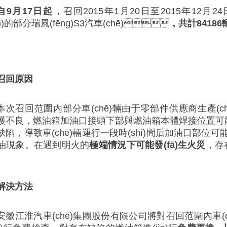
自9月17日起
，召回2015年1月20日至2015年12月2
ǎn)的部分瑞風(fēng)S3汽車(chē)，
共計84186輛
召回原因
本次召回范圍內部分車(chē)輛由于零部件供應商生產(ch
護不良，燃油箱加油口接頭下部與燃油箱本體焊接位置可
陷，導致車(chē)輛運行一段時(shí)間后加油口部位可能發
油現象。在遇到明火的
極端情況下可能發(fā)生火災
，
。
解決方法
安徽江淮汽車(chē)集團股份有限公司將對召回范圍內車(c