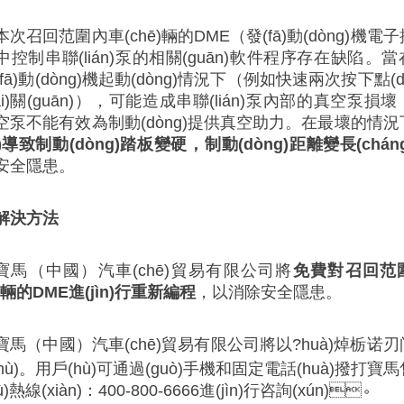
本次召回范圍內車(chē)輛的DME（發(fā)動(dòng)機電
控制串聯(lián)泵的相關(guān)軟件程序存在缺陷。
fā)動(dòng)機起動(dòng)情況下（例如快速兩次按下點(di
āi)關(guān)），可能造成串聯(lián)泵內部的真空泵損壞
泵不能有效為制動(dòng)提供真空助力。在最壞的情況下
ì )導致制動(dòng)踏板變硬，制動(dòng)距離變長(chán
全隱患。
解決方法
寶馬（中國）汽車(chē)貿易有限公司將
免費對召回范
ē)輛的DME進(jìn)行重新編程
，以消除安全隱患。
寶馬（中國）汽車(chē)貿易有限公司將以?huà)焯栃诺
hù)。用戶(hù)可通過(guò)手機和固定電話(huà)撥打寶
)熱線(xiàn)：400-800-6666進(jìn)行咨詢(xún)。