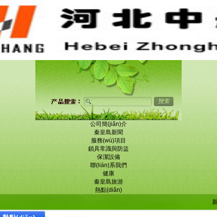
公司簡(jiǎn)介
秦皇島新聞
服務(wù)項目
鎖具常識與防盜
保潔設備
聯(lián)系我們
健康
秦皇島旅游
熱點(diǎn)
新版本