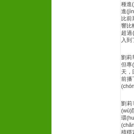
種進(
進(j
比前期
響比較
超過(g
入到
劉莉華
但專(
天
前播下
(ch
劉莉華
(wù
環(h
(ch
積穩定