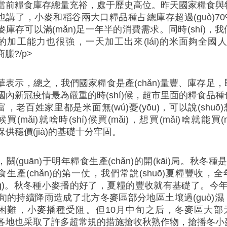
當前糧食庫存總量充裕，處于歷史高位。昨天國家糧食
講了，小麥和稻谷兩大口糧品種占總庫存超過(guò)70%
庫存可以滿(mǎn)足一年半的消費需求。同時(shí)，
的加工能力也很強，一天加工出來(lái)的米面夠全國
商臁?/p>
表示，總之，我們國家糧食是產(chǎn)量豐、庫存足
國內新冠疫情最為嚴重的時(shí)候，超市里面的糧食品
，老百姓家里都是米面無(wú)憂(yōu)，可以說(shuō
í)候買(mǎi)就啥時(shí)候買(mǎi)，想買(mǎi)啥就能買(
保供穩價(jià)的基礎十分牢固。
，關(guān)于明年糧食生產(chǎn)的開(kāi)局。秋冬種是來
生產(chǎn)的第一仗，我們常說(shuō)夏糧豐收
ng)。秋冬種小麥播的好了，夏糧的豐收就有基礎了。今
上旬的持續降雨造成了北方冬麥區部分地區土壤過(guò)濕
困難，小麥播種受阻。但10月中旬之后，冬麥區大
，各地也采取了許多超常規的措施搶收秋熟作物，搶播冬小麥