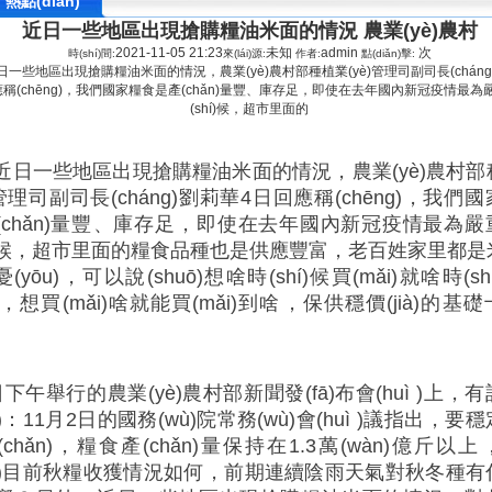
熱點(diǎn)
近日一些地區出現搶購糧油米面的情況 農業(yè)農村
2021-11-05 21:23
未知
admin
次
時(shí)間:
來(lái)源:
作者:
點(diǎn)擊:
一些地區出現搶購糧油米面的情況，農業(yè)農村部種植業(yè)管理司副司長(cháng
稱(chēng)，我們國家糧食是產(chǎn)量豐、庫存足，即使在去年國內新冠疫情最
(shí)候，超市里面的
近日一些地區出現搶購糧油米面的情況，農業(yè)農村
)管理司副司長(cháng)劉莉華4日回應稱(chēng)，我們
chǎn)量豐、庫存足，即使在去年國內新冠疫情最為
í)候，超市里面的糧食品種也是供應豐富，老百姓家里都
)憂(yōu)，可以說(shuō)想啥時(shí)候買(mǎi)就啥時(s
i)，想買(mǎi)啥就能買(mǎi)到啥，保供穩價(jià)的
下午舉行的農業(yè)農村部新聞發(fā)布會(huì )上，
n)：11月2日的國務(wù)院常務(wù)會(huì )議指出，要
chǎn)，糧食產(chǎn)量保持在1.3萬(wàn)億斤以上
èn)目前秋糧收獲情況如何，前期連續陰雨天氣對秋冬種