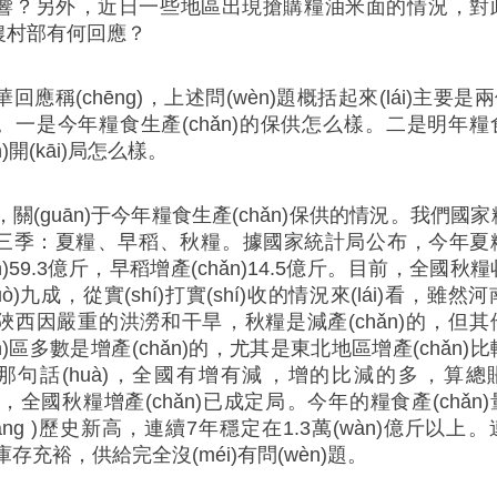
響？另外，近日一些地區出現搶購糧油米面的情況，
農村部有何回應？
回應稱(chēng)，上述問(wèn)題概括起來(lái)主要是兩個
。一是今年糧食生產(chǎn)的保供怎么樣。二是明年
n)開(kāi)局怎么樣。
，關(guān)于今年糧食生產(chǎn)保供的情況。我們國
季：夏糧、早稻、秋糧。據國家統計局公布，今年
ǎn)59.3億斤，早稻增產(chǎn)14.5億斤。目前，全國秋
ò)九成，從實(shí)打實(shí)收的情況來(lái)看，雖然河
、陜西因嚴重的洪澇和干旱，秋糧是減產(chǎn)的，但
ǎn)區多數是增產(chǎn)的，尤其是東北地區增產(chǎn)比
句話(huà)，全國有增有減，增的比減的多，算
à)，全國秋糧增產(chǎn)已成定局。今年的糧食產(chǎn
uàng )歷史新高，連續7年穩定在1.3萬(wàn)億斤以上
庫存充裕，供給完全沒(méi)有問(wèn)題。