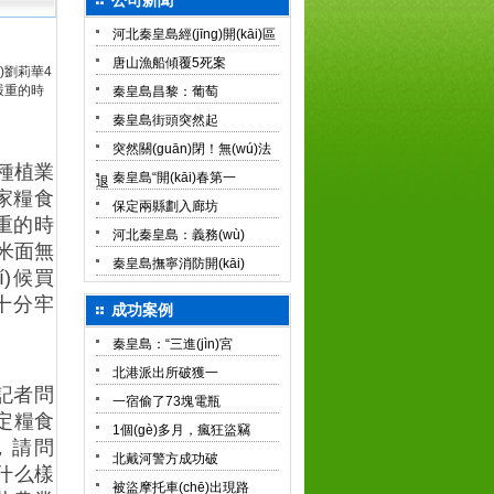
公司新聞
河北秦皇島經(jīng)開(kāi)區
唐山漁船傾覆5死案
)劉莉華4
為嚴重的時
秦皇島昌黎：葡萄
秦皇島街頭突然起
突然關(guān)閉！無(wú)法
部種植業
秦皇島“開(kāi)春第一
退
國家糧食
保定兩縣劃入廊坊
嚴重的時
河北秦皇島：義務(wù)
是米面無
秦皇島撫寧消防開(kāi)
hí)候買
基礎十分牢
成功案例
秦皇島：“三進(jìn)宮
北港派出所破獲一
有記者問
一宿偷了73塊電瓶
穩定糧食
1個(gè)多月，瘋狂盜竊
，請問
北戴河警方成功破
有什么樣
被盜摩托車(chē)出現路