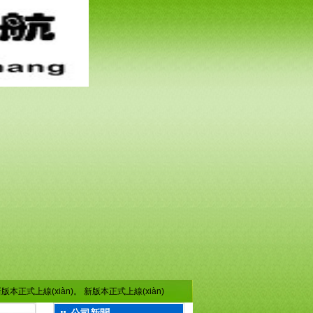
正式上線(xiàn)。
新版本正式上線(xiàn)