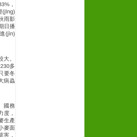
3%，
jīng)
受秋雨影
高峰期日播
(jìn)
。
230多
，只要冬
加大病蟲
、國務
力度，
小麥生產
保小麥面
，