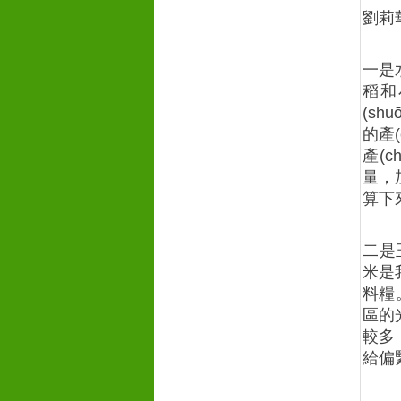
劉莉
一是水
稻和
(sh
的產(
產(c
量
算下來
二是玉
米是我
料糧
區的光
較多
給偏緊