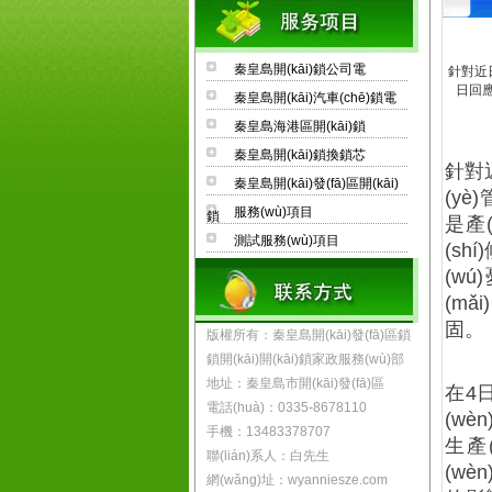
秦皇島開(kāi)鎖公司電
針對近日
日回應
秦皇島開(kāi)汽車(chē)鎖電
秦皇島海港區開(kāi)鎖
秦皇島開(kāi)鎖換鎖芯
針對
秦皇島開(kāi)發(fā)區開(kāi)
(yè
服務(wù)項目
鎖
是產(
測試服務(wù)項目
(sh
(wú
(mǎ
固。
版權所有：秦皇島開(kāi)發(fā)區鎖
鎖開(kāi)開(kāi)鎖家政服務(wù)部
地址：秦皇島市開(kāi)發(fā)區
在4日
電話(huà)：0335-8678110
(wè
手機：13483378707
生產(
聯(lián)系人：白先生
(w
網(wǎng)址：wyanniesze.com