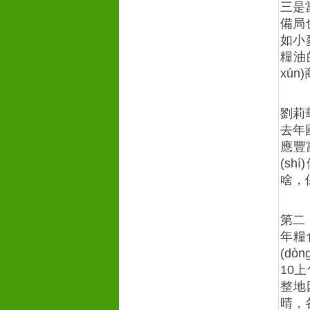
三是
備局也
如小麥
糧油
xún)
劉莉華
去年
應豐富
(sh
啥，
第二
年糧食
(dò
10
整地
晴