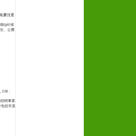
變化要注意
個(gè)省
、公費
人
日期：
i)招聘事業
0人中包括市直