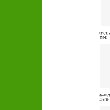
從河北省
條例》（以
秦皇島市
定靠右行