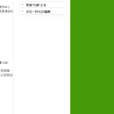
警惕“代練”之名
ì )，
苗進(jìn)
河北一特大詐騙團
確
日期：
、公安部聯
。公安部法