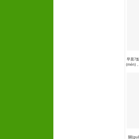
早晨7點
(mén)
關(gu