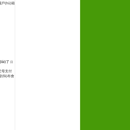
戶(hù)籍
ái)了
日
臺用父母支付
(fā)布會