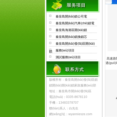
秦皇島開(kāi)鎖公司電
秦皇島開(kāi)汽車(chē)鎖電
秦皇島海港區開(kāi)鎖
秦皇島開(kāi)鎖換鎖芯
秦皇島開(kāi)發(fā)區開(kāi)
服務(wù)項目
鎖
測試服務(wù)項目
高速路
過(guò
版權所有：秦皇島開(kāi)發(fā)區鎖
鎖開(kāi)開(kāi)鎖家政服務(wù)部
地址：秦皇島市開(kāi)發(fā)區
電話(huà)：0335-8678110
手機：13483378707
聯(lián)系人：白先生
網(wǎng)址：wyanniesze.com