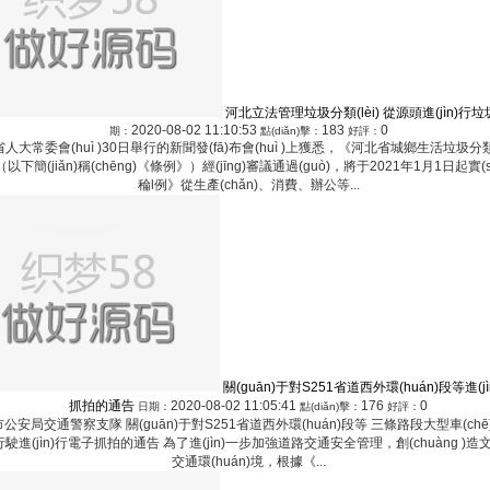
河北立法管理垃圾分類(lèi) 從源頭進(jìn)行
2020-08-02 11:10:53
183
0
期：
點(diǎn)擊：
好評：
人大常委會(huì )30日舉行的新聞發(fā)布會(huì )上獲悉，《河北省城鄉生活垃圾分類(
下簡(jiǎn)稱(chēng)《條例》）經(jīng)審議通過(guò)，將于2021年1月1日起實(shí)
稐l例》從生產(chǎn)、消費、辦公等...
關(guān)于對S251省道西外環(huán)段等進(j
抓拍的通告
2020-08-02 11:05:41
176
0
日期：
點(diǎn)擊：
好評：
公安局交通警察支隊 關(guān)于對S251省道西外環(huán)段等 三條路段大型車(ch
駛進(jìn)行電子抓拍的通告 為了進(jìn)一步加強道路交通安全管理，創(chuàng )
交通環(huán)境，根據《...