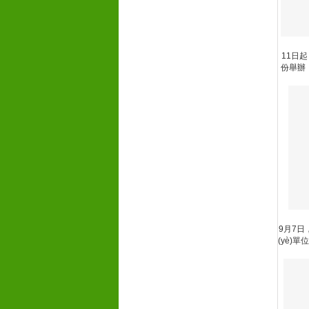
11日起
份舉辦
9月7日
(yè)單