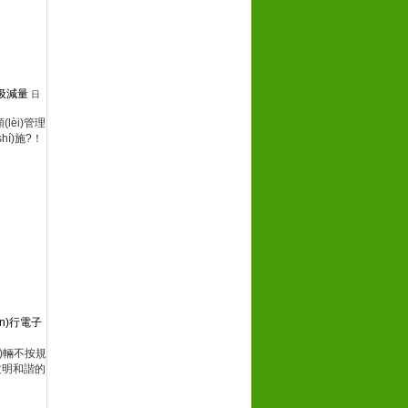
垃圾減量
日
lèi)管理
施?！
ìn)行電子
ē)輛不按規
造文明和諧的