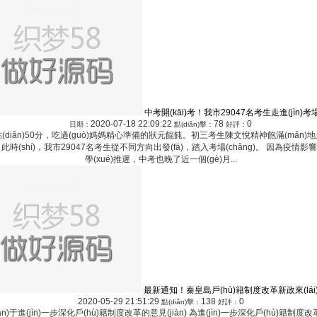
中考開(kāi)考！我市29047名考生走進(jìn)考場
2020-07-18 22:09:22
78
0
日期：
點(diǎn)擊：
好評：
(diǎn)50分，吃過(guò)媽媽精心準備的狀元餛飩。初三考生陳文悅精神飽滿(mǎn
，此時(shí)，我市29047名考生從不同方向出發(fā)，踏入考場(chǎng)。 因為疫情影響
學(xué)推遲，中考也晚了近一個(gè)月...
最新通知！秦皇島戶(hù)籍制度改革新政來(lái
2020-05-29 21:51:29
138
0
點(diǎn)擊：
好評：
ān)于進(jìn)一步深化戶(hù)籍制度改革的意見(jiàn) 為進(jìn)一步深化戶(hù)籍制度改