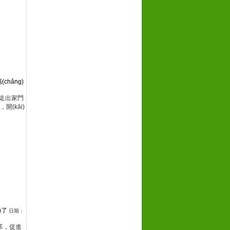
(chǎng)
)地走出家門
，開(kāi)
)了
日期：
革，促進