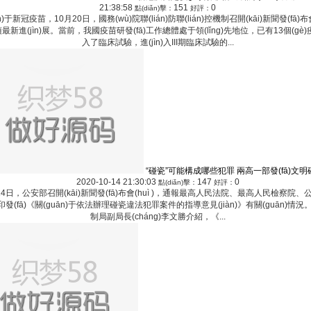
21:38:58
151
0
點(diǎn)擊：
好評：
)于新冠疫苗，10月20日，國務(wù)院聯(lián)防聯(lián)控機制召開(kāi)新聞發(fā)布會(hu
新進(jìn)展。當前，我國疫苗研發(fā)工作總體處于領(lǐng)先地位，已有13個(gè)疫
入了臨床試驗，進(jìn)入III期臨床試驗的...
“碰瓷”可能構成哪些犯罪 兩高一部發(fā)文明
2020-10-14 21:30:03
147
0
點(diǎn)擊：
好評：
4日，公安部召開(kāi)新聞發(fā)布會(huì )，通報最高人民法院、最高人民檢察院
)合印發(fā)《關(guān)于依法辦理碰瓷違法犯罪案件的指導意見(jiàn)》有關(guān)情況
制局副局長(cháng)李文勝介紹，《...