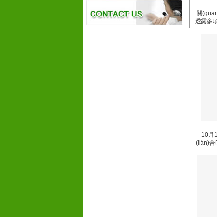
關(guān
透露多項最
10月1
(lián