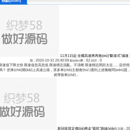
熱點(diǎn)
11月1日起 全國高速將再無(wú)“斷崖式”減速
2020-10-31 20:40:09
62
0
期：
點(diǎn)擊：
好評：
限速值下降太快 限速值忽高忽低 限速標志混亂、不清晰 限速標志間距太近...... 這些
)嗎？ 把車(chē)開(kāi)上高速公路，眾多車(chē)主都會(huì )遇到上述幾種問(wèn)題
易導致車(chē)...
新冠疫苗定價(jià)將走“親民”路線(xiàn)
20
日期：