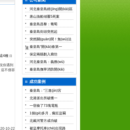
公司新聞
河北秦皇島經(jīng)開(kāi)區
唐山漁船傾覆5死案
秦皇島昌黎：葡萄
秦皇島街頭突然起
突然關(guān)閉！無(wú)法
秦皇島“開(kāi)春第一
退
保定兩縣劃入廊坊
 這4種
日
河北秦皇島：義務(wù)
情況你遇到
秦皇島撫寧消防開(kāi)
，這不僅容
成功案例
秦皇島：“三進(jìn)宮
北港派出所破獲一
一宿偷了73塊電瓶
1個(gè)多月，瘋狂盜竊
北戴河警方成功破
被盜摩托車(chē)出現路
20-10-22