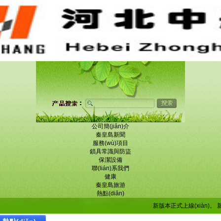
公司簡(jiǎn)介
秦皇島新聞
服務(wù)項目
鎖具常識與防盜
保潔設備
聯(lián)系我們
健康
秦皇島旅游
熱點(diǎn)
新版本正式上線(xiàn)。
新版本