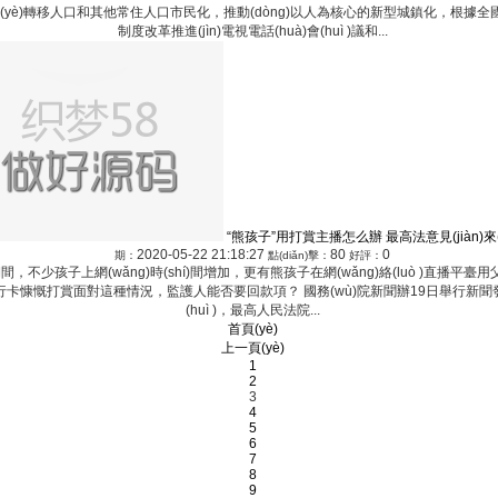
農業(yè)轉移人口和其他常住人口市民化，推動(dòng)以人為核心的新型城鎮化，根據全國
制度改革推進(jìn)電視電話(huà)會(huì )議和...
“熊孩子”用打賞主播怎么辦 最高法意見(jiàn)來(l
2020-05-22 21:18:27
80
0
期：
點(diǎn)擊：
好評：
，不少孩子上網(wǎng)時(shí)間增加，更有熊孩子在網(wǎng)絡(luò )直播平
、銀行卡慷慨打賞面對這種情況，監護人能否要回款項？ 國務(wù)院新聞辦19日舉行新聞發
(huì )，最高人民法院...
首頁(yè)
上一頁(yè)
1
2
3
4
5
6
7
8
9