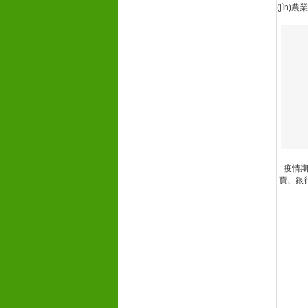
(jìn)
疫情期間
寶