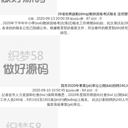
28省份將啟動(dòng)教師資格考試報名 這些
2020-09-13 20:00:39
87
0
日期：
點(diǎn)擊：
好評：
，2020年下半年中小學(xué)教師資格考試(筆試)報名工作將開(kāi)始，此次筆試在28
，各省份的報名公告已陸續公布。根據教育部的最新文件，符合條件的教育類(lèi)研究生
師范...
我市2020年事業(yè)單位公開(kāi)招聘240
2020-09-10 10:50:45
64
0
點(diǎn)擊：
好評：
，記者從市人力資源和社會(huì )保障局獲悉，2020年度我市將面向社會(huì )公開(kā
位工作人員240名，9月14日至18日進(jìn)行網(wǎng)上報名。 此次計劃招聘的24
黨群系統事業(yè)單位...